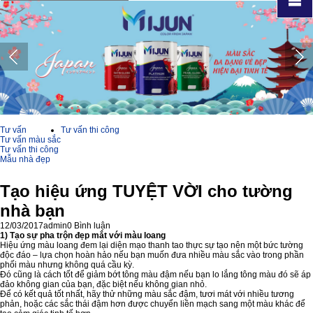
Tư vấn
Tư vấn thi công
Tư vấn màu sắc
Tư vấn thi công
Mẫu nhà đẹp
Tạo hiệu ứng TUYỆT VỜI cho tường
nhà bạn
12/03/2017
admin
0 Bình luận
1) Tạo sự pha trộn đẹp mắt với màu loang
Hiệu ứng màu loang đem lại diện mạo thanh tao thực sự tạo nên một bức tường
độc đáo – lựa chọn hoàn hảo nếu bạn muốn đưa nhiều màu sắc vào trong phần
phối màu nhưng không quá cầu kỳ.
Đó cũng là cách tốt để giảm bớt tông màu đậm nếu bạn lo lắng tông màu đó sẽ áp
đảo không gian của bạn, đặc biệt nếu không gian nhỏ.
Để có kết quả tốt nhất, hãy thử những màu sắc đậm, tươi mát với nhiều tương
phản, hoặc các sắc thái đậm hơn được chuyển liền mạch sang một màu khác để