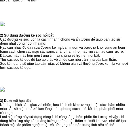
tạo cảm giác tinh tế hơn.
2) Sử dụng đường kẻ sọc nổi bật
Các đường kẻ sọc luôn là cách nhanh chóng và ấn tượng để giúp bạn tạo sự
đồng nhất trong ngôi nhà mới.
Hãy cân nhắc độ dày của đường kẻ mà bạn muốn và bước ra khỏi vùng an toàn
bằng cách chọn các màu sắc sáng, chẳng hạn như màu tím và màu cam rực rỡ.
Đặt các màu này trên nền trung tính và chúng sẽ trở nên nổi bật.
Thử các sọc kẻ dọc để tạo ảo giác về chiều cao nếu trần nhà của bạn thấp.
Sọc kẻ ngang sẽ giúp tạo cảm giác về không gian và thường được xem là vui tươi
hơn các sọc kẻ dọc.
3) Đam mê họa tiết
Nếu bạn thích cảm giác vui nhộn, hoạ tiết hình kim cương, hoặc các chấm nhiều
màu sắc sẽ hiệu quả để làm tăng thêm phong cách thiết kế cho phần phối màu
của bạn.
Loại hiệu ứng này sử dụng càng ít thì càng tăng thêm phần ấn tượng, vì vậy, chỉ
dùng hiệu ứng này trên mảng tường nhấn hoặc thậm chí một khu vực nhỏ để tạo
thành một tác phẩm nghệ thuật, và sử dụng trên nền trung tính nếu có thể.